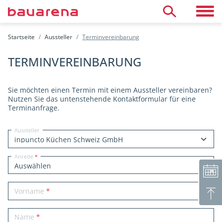
Direkt zum Inhalt
Toggle 
Suche
Startseite
Aussteller
Terminvereinbarung
Öffnungszeiten
Termin vereinbaren
TERMINVEREINBARUNG
Neutrale Beratung
Aussteller finden
Sie möchten einen Termin mit einem Aussteller vereinbaren?
Räumlichkeiten mieten
Kinderhort
Nutzen Sie das untenstehende Kontaktformular für eine
Terminanfrage.
Café & Arbeitsatelier
Aussteller
Anrede
Vorname
Name