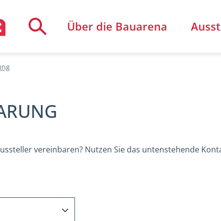
Toggle Search
Über die Bauarena
Ausst
ung
Termin vereinbaren
Neutrale Beratung
BARUNG
eiten mieten
Kinderhort
Café & Ar
ussteller vereinbaren? Nutzen Sie das untenstehende Konta