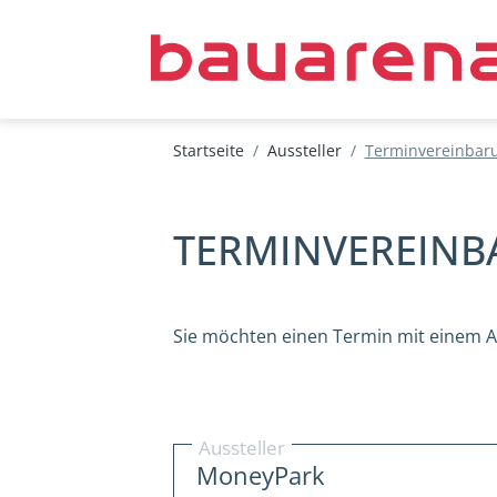
Direkt zum Inhalt
Suche
Startseite
Aussteller
Terminvereinbar
Öffnungszeiten
TERMINVEREIN
Räumlichk
Sie möchten einen Termin mit einem A
Aussteller