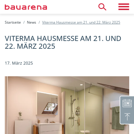
Direkt zum Inhalt
Toggle 
Suche
Startseite
News
Viterma Hausmesse am 21. und 22. März 2025
Öffnungszeiten
Termin vereinbaren
VITERMA HAUSMESSE AM 21. UND
Neutrale Beratung
Aussteller finden
22. MÄRZ 2025
Räumlichkeiten mieten
Kinderhort
17. März 2025
Café & Arbeitsatelier