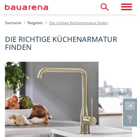
Direkt zum Inhalt
Toggle 
Suche
Startseite
Ratgeber
Die richtige Küchenarmatur finden
Öffnungszeiten
Termin vereinbaren
DIE RICHTIGE KÜCHENARMATUR
Neutrale Beratung
Aussteller finden
FINDEN
Räumlichkeiten mieten
Kinderhort
Café & Arbeitsatelier