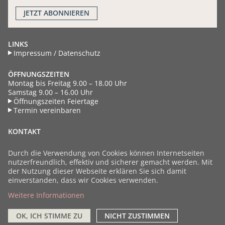
JETZT
ABONNIEREN
LINKS
Impressum / Datenschutz
ÖFFNUNGSZEITEN
Montag bis Freitag 9.00 – 18.00 Uhr
Samstag 9.00 – 16.00 Uhr
Öffnungszeiten Feiertage
Termin vereinbaren
KONTAKT
Industriestrasse 18
CH - 8604 Volketswil
Durch die Verwendung von Cookies können Internetseiten
Schweiz
nutzerfreundlich, effektiv und sicherer gemacht werden. Mit
+41 44 908 55 77
der Nutzung dieser Webseite erklären Sie sich damit
info@bauarena.ch
einverstanden, dass wir Cookies verwenden.
Weitere Informationen
Facebook
Instagram
Youtube
LinkedIn
OK, ICH STIMME ZU
NICHT ZUSTIMMEN
©
Copyright 2022 by Bauarena. Alle Rechte vorbehalten.