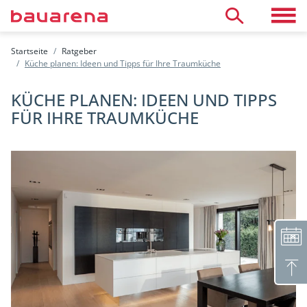
Direkt zum Inhalt
Toggle 
Suche
Startseite
Ratgeber
Küche planen: Ideen und Tipps für Ihre Traumküche
Öffnungszeiten
Termin vereinbaren
KÜCHE PLANEN: IDEEN UND TIPPS
Neutrale Beratung
Aussteller finden
FÜR IHRE TRAUMKÜCHE
Räumlichkeiten mieten
Kinderhort
Café & Arbeitsatelier