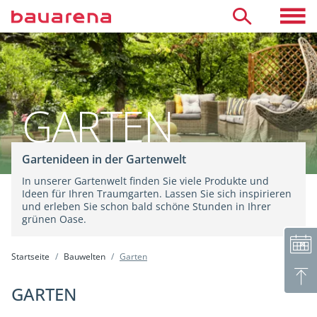
Direkt zum Inhalt
Toggle 
Suche
Öffnungszeiten
Termin vereinbaren
Neutrale Beratung
Aussteller finden
GARTEN
Räumlichkeiten mieten
Kinderhort
Gartenideen in der Gartenwelt
Café & Arbeitsatelier
In unserer Gartenwelt finden Sie viele Produkte und
Ideen für Ihren Traumgarten. Lassen Sie sich inspirieren
und erleben Sie schon bald schöne Stunden in Ihrer
grünen Oase.
Startseite
Bauwelten
Garten
GARTEN