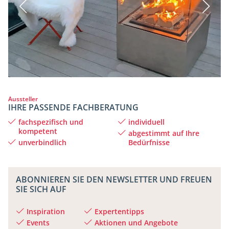
Aussteller
IHRE PASSENDE FACHBERATUNG
fachspezifisch und
individuell
kompetent
abgestimmt auf Ihre
unverbindlich
Bedürfnisse
ABONNIEREN SIE DEN NEWSLETTER UND FREUEN
SIE SICH AUF
Inspiration
Expertentipps
Events
Aktionen und Angebote