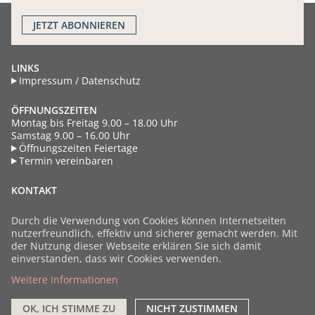
JETZT
ABONNIEREN
LINKS
Impressum / Datenschutz
ÖFFNUNGSZEITEN
Montag bis Freitag 9.00 – 18.00 Uhr
Samstag 9.00 – 16.00 Uhr
Öffnungszeiten Feiertage
Termin vereinbaren
KONTAKT
Industriestrasse 18
CH - 8604 Volketswil
Durch die Verwendung von Cookies können Internetseiten
Schweiz
nutzerfreundlich, effektiv und sicherer gemacht werden. Mit
+41 44 908 55 77
der Nutzung dieser Webseite erklären Sie sich damit
info@bauarena.ch
einverstanden, dass wir Cookies verwenden.
Weitere Informationen
Facebook
Instagram
Youtube
LinkedIn
OK, ICH STIMME ZU
NICHT ZUSTIMMEN