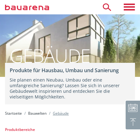
Direkt zum Inhalt
Toggle 
Suche
Öffnungszeiten
Termin vereinbaren
Neutrale Beratung
Aussteller finden
GEBÄUDE
Räumlichkeiten mieten
Kinderhort
Produkte für Hausbau, Umbau und Sanierung
Café & Arbeitsatelier
Sie planen einen Neubau, Umbau oder eine
umfangreiche Sanierung? Lassen Sie sich in unserer
Gebäudewelt inspirieren und entdecken Sie die
vielseitigen Möglichkeiten.
Startseite
Bauwelten
Gebäude
GEBÄUDE
Produktbereiche