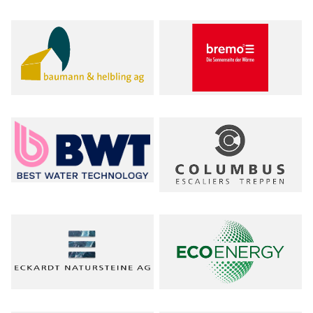
PRODUKTBEREICHE
- Alle -
Baumaterialien & Dämmstoffe
Fenster, Türen, Tore & Treppen
Finanzierung
Heizen, Lüftung und Raumklima
Nachhaltiges Bauen