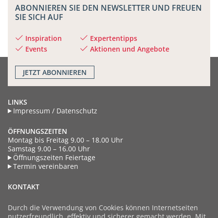
ABONNIEREN SIE DEN NEWSLETTER UND FREUEN
SIE SICH AUF
Inspiration
Expertentipps
Events
Aktionen und Angebote
JETZT
ABONNIEREN
LINKS
Impressum / Datenschutz
ÖFFNUNGSZEITEN
Montag bis Freitag 9.00 – 18.00 Uhr
Samstag 9.00 – 16.00 Uhr
Öffnungszeiten Feiertage
Termin vereinbaren
KONTAKT
Industriestrasse 18
CH - 8604 Volketswil
Durch die Verwendung von Cookies können Internetseiten
Schweiz
nutzerfreundlich, effektiv und sicherer gemacht werden. Mit