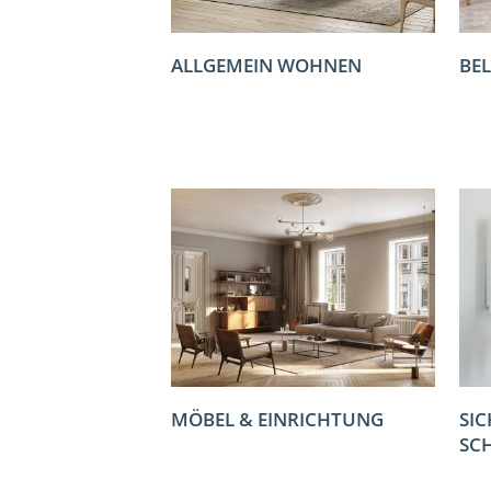
ALLGEMEIN WOHNEN
BE
MÖBEL & EINRICHTUNG
SIC
SC