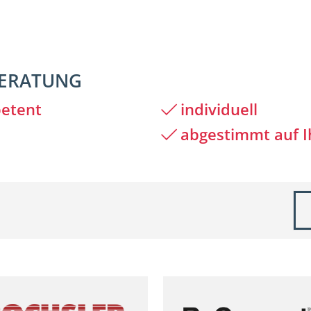
BERATUNG
petent
individuell
abgestimmt auf I